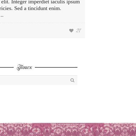
 elit. Integer imperdiet iaculis ipsum
tricies. Sed a tincidunt enim.
..
27
Поиск