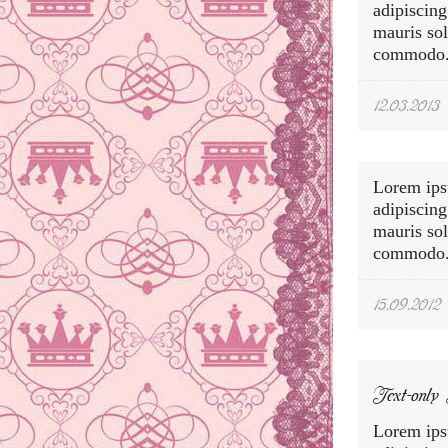
adipiscing
mauris so
commodo
12.03.2013
Lorem ips
adipiscing
mauris so
commodo. 
15.09.2012
Text-only
Lorem ips